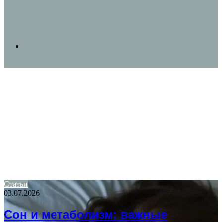
Search
for
Статьи
03.07.2026
Сон и метаболизм: важные