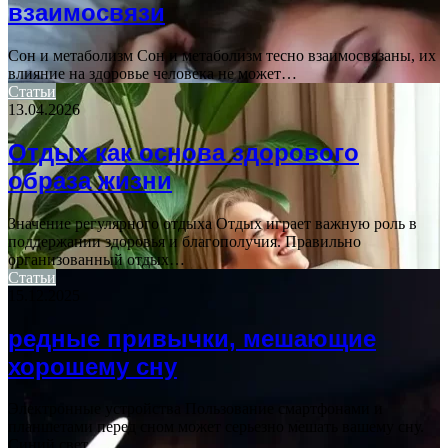
взаимосвязи
Сон и метаболизм Сон и метаболизм тесно взаимосвязаны, их
влияние на здоровье человека не может…
Статьи
13.04.2026
Отдых как основа здорового
образа жизни
Значение регулярного отдыха Отдых играет важную роль в
поддержании здоровья и благополучия. Правильно
организованный отдых…
Статьи
15.12.2025
редные привычки, мешающие
хорошему сну
Электронные устройства Пользование смартфонами и
планшетами перед сном может серьезно мешать вашему сну.
Синий свет,…