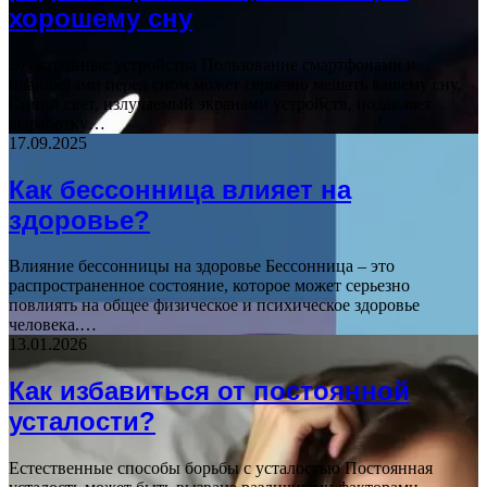
хорошему сну
Электронные устройства Пользование смартфонами и
планшетами перед сном может серьезно мешать вашему сну.
Синий свет, излучаемый экранами устройств, подавляет
выработку…
17.09.2025
Как бессонница влияет на
здоровье?
Влияние бессонницы на здоровье Бессонница – это
распространенное состояние, которое может серьезно
повлиять на общее физическое и психическое здоровье
человека.…
13.01.2026
Как избавиться от постоянной
усталости?
Естественные способы борьбы с усталостью Постоянная