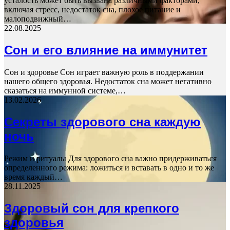
усталость может быть вызвана различными факторами,
включая стресс, недостаток сна, плохое питание и
малоподвижный…
22.08.2025
Сон и его влияние на иммунитет
Сон и здоровье Сон играет важную роль в поддержании
нашего общего здоровья. Недостаток сна может негативно
сказаться на иммунной системе,…
13.02.2026
Секреты здорового сна каждую
ночь
Режим и ритуалы Для здорового сна важно придерживаться
определенного режима: ложиться и вставать в одно и то же
время каждый…
28.11.2025
Здоровый сон для крепкого
здоровья