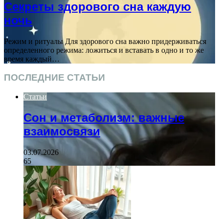
Секреты здорового сна каждую
ночь
Режим и ритуалы Для здорового сна важно придерживаться
определенного режима: ложиться и вставать в одно и то же
время каждый…
ПОСЛЕДНИЕ СТАТЬИ
Статьи
Сон и метаболизм: важные
взаимосвязи
03.07.2026
65