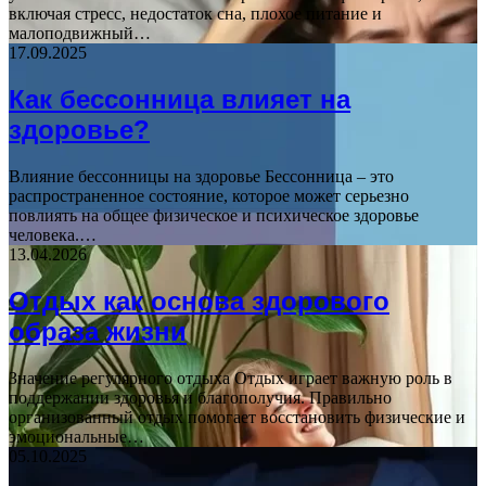
включая стресс, недостаток сна, плохое питание и
малоподвижный…
17.09.2025
Как бессонница влияет на
здоровье?
Влияние бессонницы на здоровье Бессонница – это
распространенное состояние, которое может серьезно
повлиять на общее физическое и психическое здоровье
человека.…
13.04.2026
Отдых как основа здорового
образа жизни
Значение регулярного отдыха Отдых играет важную роль в
поддержании здоровья и благополучия. Правильно
организованный отдых помогает восстановить физические и
эмоциональные…
05.10.2025