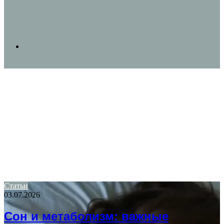
Search
for
Статьи
03.07.2026
Сон и метаболизм: важные