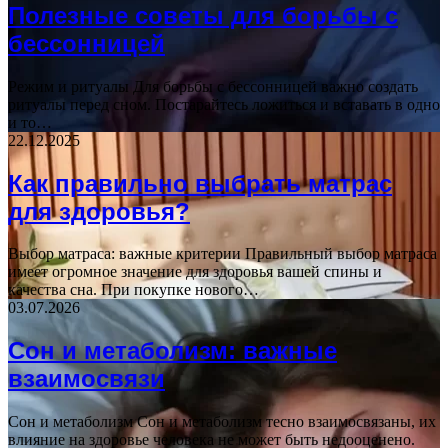
Полезные советы для борьбы с
бессонницей
Режим и ритуалы Для борьбы с бессонницей важно создать
ритуалы перед сном. Постарайтесь ложиться и вставать в одно
и то…
22.12.2025
Как правильно выбрать матрас
для здоровья?
Выбор матраса: важные критерии Правильный выбор матраса
имеет огромное значение для здоровья вашей спины и
качества сна. При покупке нового…
03.07.2026
Сон и метаболизм: важные
взаимосвязи
Сон и метаболизм Сон и метаболизм тесно взаимосвязаны, их
влияние на здоровье человека не может быть недооценено.