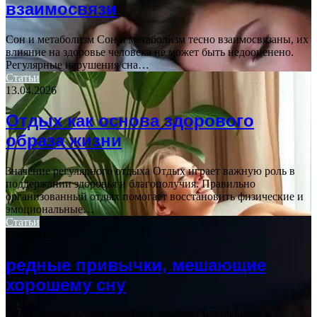
взаимосвязи
Сон и метаболизм Сон и метаболизм тесно взаимосвязаны, их
влияние на здоровье человека не может быть недооценено.
Регулярные нарушения сна…
Статьи
13.04.2026
Отдых как основа здорового
образа жизни
Значение регулярного отдыха Отдых играет важную роль в
поддержании здоровья и благополучия. Правильно
организованный отдых помогает восстановить физические и
эмоциональные…
Статьи
15.12.2025
редные привычки, мешающие
хорошему сну
Электронные устройства Пользование смартфонами и