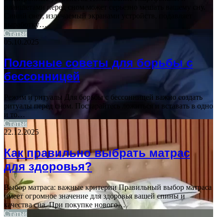
планшетами перед сном может серьезно мешать вашему сну.
Синий свет, излучаемый экранами устройств, подавляет
выработку…
Статьи
05.10.2025
Полезные советы для борьбы с
бессонницей
Режим и ритуалы Для борьбы с бессонницей важно создать
ритуалы перед сном. Постарайтесь ложиться и вставать в одно
и то…
Статьи
22.12.2025
Как правильно выбрать матрас
для здоровья?
Выбор матраса: важные критерии Правильный выбор матраса
имеет огромное значение для здоровья вашей спины и
качества сна. При покупке нового…
Статьи